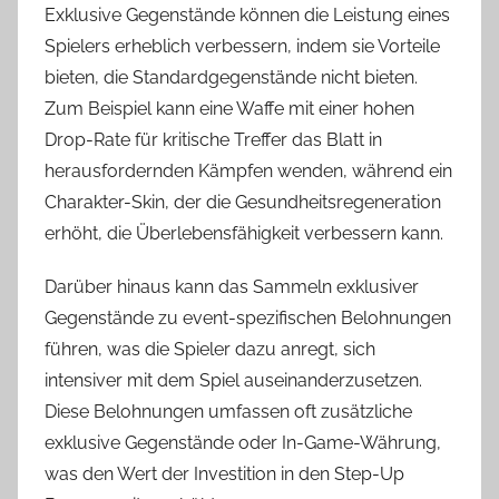
Exklusive Gegenstände können die Leistung eines
Spielers erheblich verbessern, indem sie Vorteile
bieten, die Standardgegenstände nicht bieten.
Zum Beispiel kann eine Waffe mit einer hohen
Drop-Rate für kritische Treffer das Blatt in
herausfordernden Kämpfen wenden, während ein
Charakter-Skin, der die Gesundheitsregeneration
erhöht, die Überlebensfähigkeit verbessern kann.
Darüber hinaus kann das Sammeln exklusiver
Gegenstände zu event-spezifischen Belohnungen
führen, was die Spieler dazu anregt, sich
intensiver mit dem Spiel auseinanderzusetzen.
Diese Belohnungen umfassen oft zusätzliche
exklusive Gegenstände oder In-Game-Währung,
was den Wert der Investition in den Step-Up