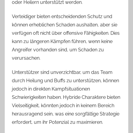
oder Heilern unterstützt werden.
Verteidiger bieten entscheidenden Schutz und
können erheblichen Schaden aushalten, aber sie
verfügen oft nicht über offensive Fähigkeiten. Dies
kann zu längeren Kämpfen führen, wenn keine
Angreifer vorhanden sind, um Schaden zu
verursachen.
Unterstützer sind unverzichtbar, um das Team
durch Heilung und Buffs zu unterstützen, können
jedoch in direkten Kampfsituationen
Schwierigkeiten haben. Hybride Charaktere bieten
Vielseitigkeit, könnten jedoch in keinem Bereich
herausragend sein, was eine sorgfältige Strategie
erfordert, um ihr Potenzial zu maximieren.