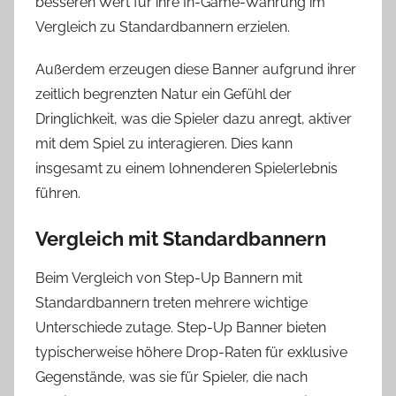
besseren Wert für ihre In-Game-Währung im
Vergleich zu Standardbannern erzielen.
Außerdem erzeugen diese Banner aufgrund ihrer
zeitlich begrenzten Natur ein Gefühl der
Dringlichkeit, was die Spieler dazu anregt, aktiver
mit dem Spiel zu interagieren. Dies kann
insgesamt zu einem lohnenderen Spielerlebnis
führen.
Vergleich mit Standardbannern
Beim Vergleich von Step-Up Bannern mit
Standardbannern treten mehrere wichtige
Unterschiede zutage. Step-Up Banner bieten
typischerweise höhere Drop-Raten für exklusive
Gegenstände, was sie für Spieler, die nach