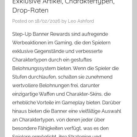
Exklusive Artikel, Charaktertypen,
Drop-Raten
Posted on
18/02/2026
by
Leo Ashford
Step-Up Banner Rewards sind aufregende
Werbeaktionen im Gaming, die den Spielern
exklusive Gegenstände und verbesserte
Charaktertypen durch ein gestuftes
Belohnungssystem bieten. Wenn die Spieler die
Stufen durchlaufen, schalten sie zunehmend
wertvollere Belohnungen frei, darunter
einzigartige Waffen und Charakter-Skins, die
erhebliche Vorteile im Gameplay bieten. Darüber
hinaus bieten die Banner eine vielfältige Auswahl
an Charaktertypen, von denen jeder über
besondere Fähigkeiten verfügt, was es den
Spielern ermöglicht, ihre Strategien und