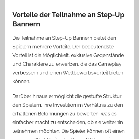
Vorteile der Teilnahme an Step-Up
Bannern
Die Teilnahme an Step-Up Bannern bietet den
Spielern mehrere Vorteile. Der bedeutendste
Vorteil ist die Möglichkeit, exklusive Gegenstände
und Charaktere zu erwerben, die das Gameplay
verbessern und einen Wettbewerbsvorteil bieten
können.
Darüber hinaus ermöglicht die gestufte Struktur
den Spielern, ihre Investition im Verhältnis zu den
erhaltenen Belohnungen zu bewerten, was es
einfacher macht zu entscheiden, ob sie weiterhin
teilnehmen möchten. Die Spieler können oft einen