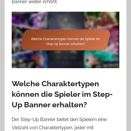
Banner weiter erhöht.
Welche Charaktertypen
können die Spieler im Step-
Up Banner erhalten?
Der Step-Up Banner bietet den Spielern eine
Vielzahl von Charaktertypen, jeder mit