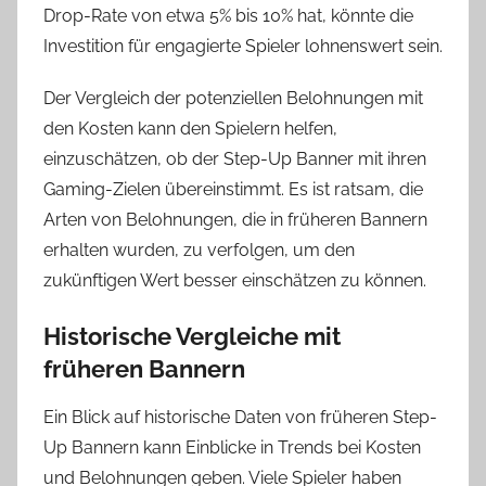
Drop-Rate von etwa 5% bis 10% hat, könnte die
Investition für engagierte Spieler lohnenswert sein.
Der Vergleich der potenziellen Belohnungen mit
den Kosten kann den Spielern helfen,
einzuschätzen, ob der Step-Up Banner mit ihren
Gaming-Zielen übereinstimmt. Es ist ratsam, die
Arten von Belohnungen, die in früheren Bannern
erhalten wurden, zu verfolgen, um den
zukünftigen Wert besser einschätzen zu können.
Historische Vergleiche mit
früheren Bannern
Ein Blick auf historische Daten von früheren Step-
Up Bannern kann Einblicke in Trends bei Kosten
und Belohnungen geben. Viele Spieler haben