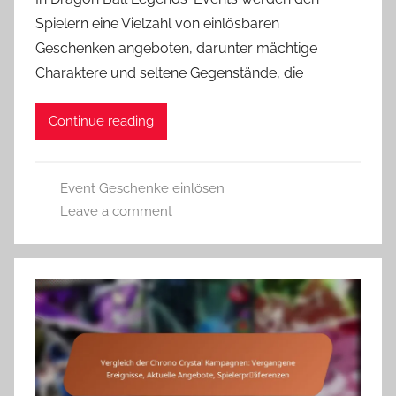
Spielern eine Vielzahl von einlösbaren
Geschenken angeboten, darunter mächtige
Charaktere und seltene Gegenstände, die
Continue reading
Event Geschenke einlösen
Leave a comment