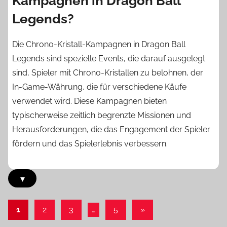
Kampagnen in Dragon Ball
Legends?
Die Chrono-Kristall-Kampagnen in Dragon Ball
Legends sind spezielle Events, die darauf ausgelegt
sind, Spieler mit Chrono-Kristallen zu belohnen, der
In-Game-Währung, die für verschiedene Käufe
verwendet wird. Diese Kampagnen bieten
typischerweise zeitlich begrenzte Missionen und
Herausforderungen, die das Engagement der Spieler
fördern und das Spielerlebnis verbessern.
▾
Posts
Next
1
2
3
…
5
»
Posts
pagination