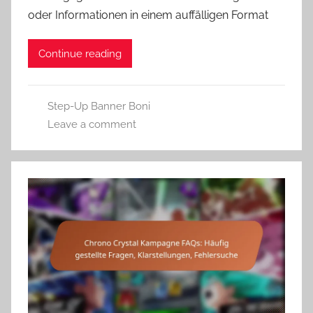
oder Informationen in einem auffälligen Format
Continue reading
Step-Up Banner Boni
Leave a comment