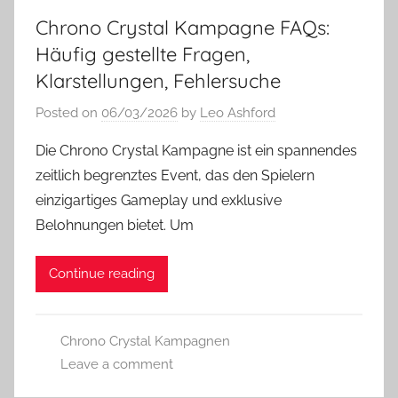
Chrono Crystal Kampagne FAQs:
Häufig gestellte Fragen,
Klarstellungen, Fehlersuche
Posted on
06/03/2026
by
Leo Ashford
Die Chrono Crystal Kampagne ist ein spannendes
zeitlich begrenztes Event, das den Spielern
einzigartiges Gameplay und exklusive
Belohnungen bietet. Um
Continue reading
Chrono Crystal Kampagnen
Leave a comment