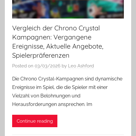
Vergleich der Chrono Crystal
Kampagnen: Vergangene
Ereignisse, Aktuelle Angebote,
Spielerpräferenzen
Posted on
03/03/2026
by
Leo Ashford
Die Chrono Crystal-Kampagnen sind dynamische
Ereignisse im Spiel, die die Spieler mit einer
Vielzahl von Belohnungen und
Herausforderungen ansprechen. Im
Continue reading