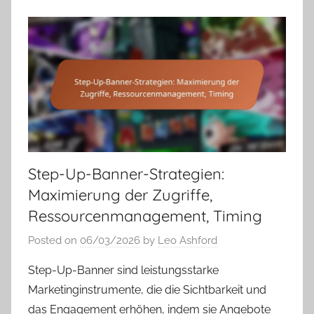
Step-Up-Banner-Strategien:
Maximierung der Zugriffe,
Ressourcenmanagement, Timing
Posted on
06/03/2026
by
Leo Ashford
Step-Up-Banner sind leistungsstarke
Marketinginstrumente, die die Sichtbarkeit und
das Engagement erhöhen, indem sie Angebote