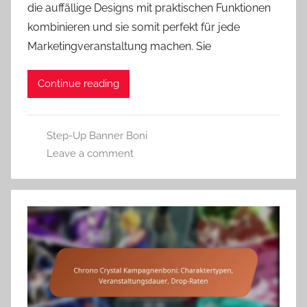
die auffällige Designs mit praktischen Funktionen
kombinieren und sie somit perfekt für jede
Marketingveranstaltung machen. Sie
Continue reading
Step-Up Banner Boni
Leave a comment