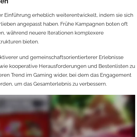
nen
r Einführung erheblich weiterentwickelt, indem sie sich
orlieben angepasst haben. Frühe Kampagnen boten oft
, während neuere Iterationen komplexere
rukturen bieten.
raktiverer und gemeinschaftsorientierterer Erlebnisse
ie kooperative Herausforderungen und Bestenlisten zu
eiteren Trend im Gaming wider, bei dem das Engagement
 werden, um das Gesamterlebnis zu verbessern.