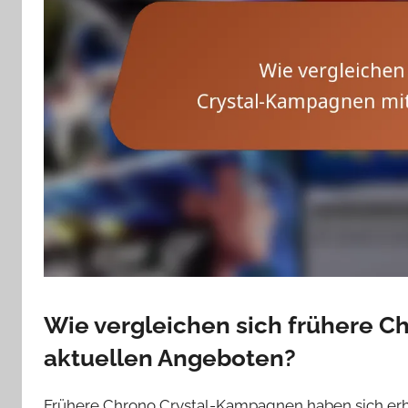
Wie vergleichen sich frühere 
aktuellen Angeboten?
Frühere Chrono Crystal-Kampagnen haben sich erh