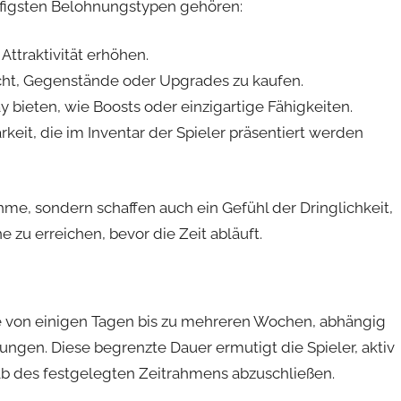
ufigsten Belohnungstypen gehören:
Attraktivität erhöhen.
cht, Gegenstände oder Upgrades zu kaufen.
 bieten, wie Boosts oder einzigartige Fähigkeiten.
keit, die im Inventar der Spieler präsentiert werden
me, sondern schaffen auch ein Gefühl der Dringlichkeit,
e zu erreichen, bevor die Zeit abläuft.
 von einigen Tagen bis zu mehreren Wochen, abhängig
gen. Diese begrenzte Dauer ermutigt die Spieler, aktiv
b des festgelegten Zeitrahmens abzuschließen.