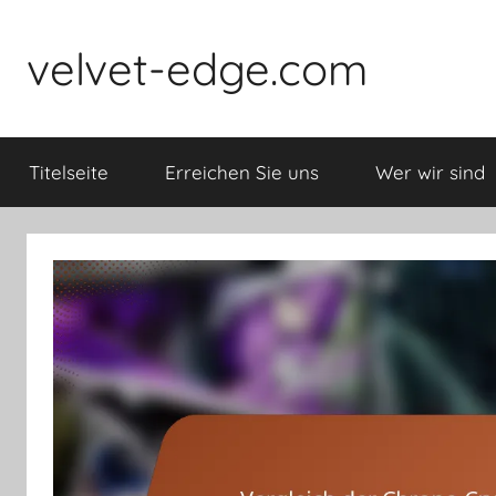
Skip
to
velvet-edge.com
content
Titelseite
Erreichen Sie uns
Wer wir sind