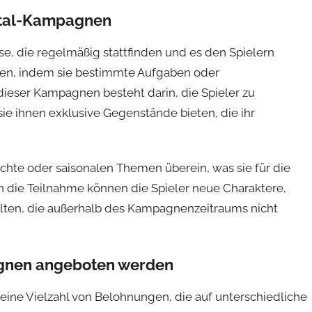
stal-Kampagnen
e, die regelmäßig stattfinden und es den Spielern
nen, indem sie bestimmte Aufgaben oder
eser Kampagnen besteht darin, die Spieler zu
ie ihnen exklusive Gegenstände bieten, die ihr
hte oder saisonalen Themen überein, was sie für die
h die Teilnahme können die Spieler neue Charaktere,
ten, die außerhalb des Kampagnenzeitraums nicht
agnen angeboten werden
ine Vielzahl von Belohnungen, die auf unterschiedliche