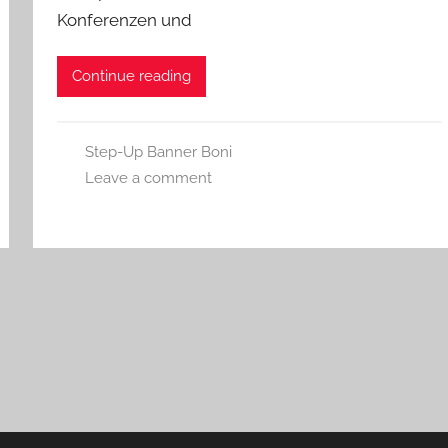
Konferenzen und
Continue reading
Step-Up Banner Boni
Leave a comment