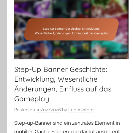
Step-Up Banner Geschichte:
Entwicklung, Wesentliche
Änderungen, Einfluss auf das
Gameplay
Posted on
10/02/2026
by
Leo Ashford
Step-up-Banner sind ein zentrales Element in
mobilen Gacha-Spielen, die darauf ausgelegt