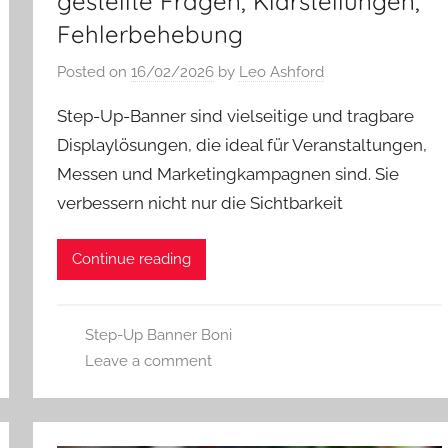
gestellte Fragen, Klarstellungen,
Fehlerbehebung
Posted on
16/02/2026
by
Leo Ashford
Step-Up-Banner sind vielseitige und tragbare
Displaylösungen, die ideal für Veranstaltungen,
Messen und Marketingkampagnen sind. Sie
verbessern nicht nur die Sichtbarkeit
Continue reading
Step-Up Banner Boni
Leave a comment