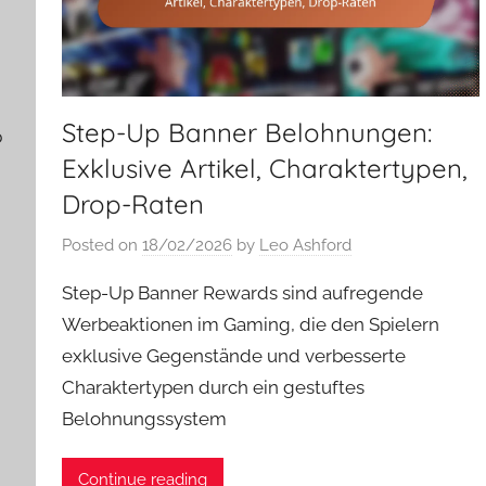
Step-Up Banner Belohnungen:
b
Exklusive Artikel, Charaktertypen,
Drop-Raten
Posted on
18/02/2026
by
Leo Ashford
Step-Up Banner Rewards sind aufregende
Werbeaktionen im Gaming, die den Spielern
exklusive Gegenstände und verbesserte
Charaktertypen durch ein gestuftes
Belohnungssystem
Continue reading